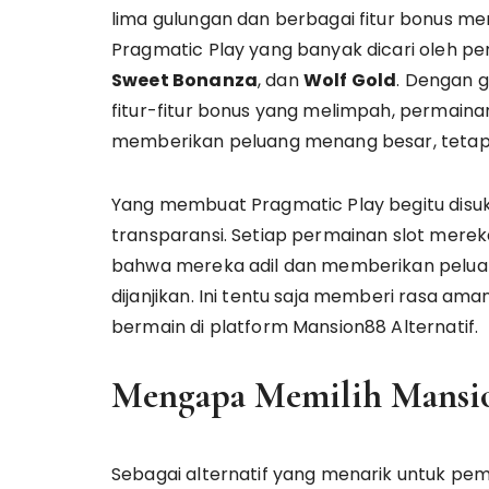
lima gulungan dan berbagai fitur bonus mena
Pragmatic Play yang banyak dicari oleh p
Sweet Bonanza
, dan
Wolf Gold
. Dengan g
fitur-fitur bonus yang melimpah, permainan
memberikan peluang menang besar, tetap
Yang membuat Pragmatic Play begitu disuk
transparansi. Setiap permainan slot merek
bahwa mereka adil dan memberikan pelua
dijanjikan. Ini tentu saja memberi rasa a
bermain di platform Mansion88 Alternatif.
Mengapa Memilih Mansio
Sebagai alternatif yang menarik untuk pe