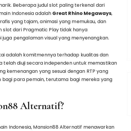
rik. Beberapa judul slot paling terkenal dari
emain Indonesia adalah
Great Rhino Megaways
,
rafis yang tajam, animasi yang memukau, dan
 slot dari Pragmatic Play tidak hanya
i juga pengalaman visual yang menyenangkan.
ai adalah komitmennya terhadap kualitas dan
a telah diuji secara independen untuk memastikan
ng kemenangan yang sesuai dengan RTP yang
man bagi para pemain, terutama bagi mereka yang
n88 Alternatif?
main Indonesia, Mansion88 Alternatif menawarkan