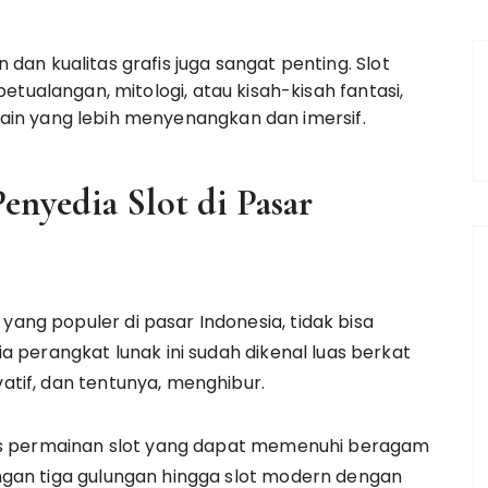
an kualitas grafis juga sangat penting. Slot
tualangan, mitologi, atau kisah-kisah fantasi,
n yang lebih menyenangkan dan imersif.
enyedia Slot di Pasar
yang populer di pasar Indonesia, tidak bisa
ia perangkat lunak ini sudah dikenal luas berkat
vatif, dan tentunya, menghibur.
is permainan slot yang dapat memenuhi beragam
dengan tiga gulungan hingga slot modern dengan