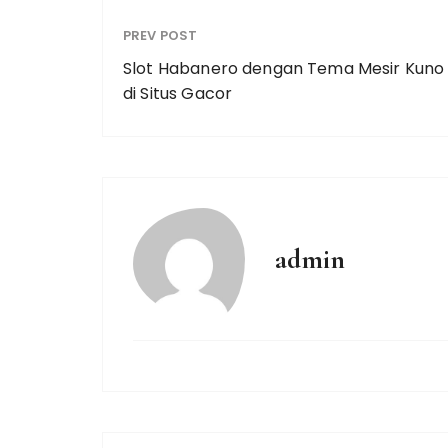
PREV POST
Slot Habanero dengan Tema Mesir Kuno
di Situs Gacor
admin