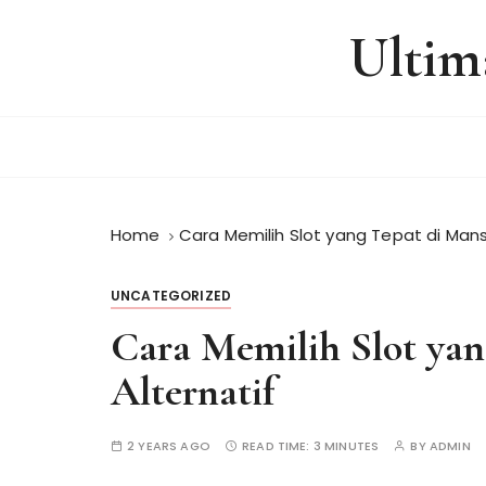
S
Ultim
k
i
p
t
o
c
o
n
Home
Cara Memilih Slot yang Tepat di Mans
t
e
UNCATEGORIZED
n
Cara Memilih Slot yan
t
Alternatif
2 YEARS AGO
READ TIME:
3 MINUTES
BY
ADMIN