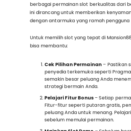
berbagai permainan slot berkualitas dari b
ini dirancang untuk memberikan kenyama
dengan antarmuka yang ramah pengguna 
Untuk memilih slot yang tepat di Mansion88
bisa membantu:
Cek Pilihan Permainan
– Pastikan s
penyedia terkemuka seperti Pragmati
semakin besar peluang Anda menem
strategi bermain Anda.
Pelajari Fitur Bonus
– Setiap permai
Fitur-fitur seperti putaran gratis, p
peluang Anda untuk menang. Pelajari
sebelum memulai permainan.