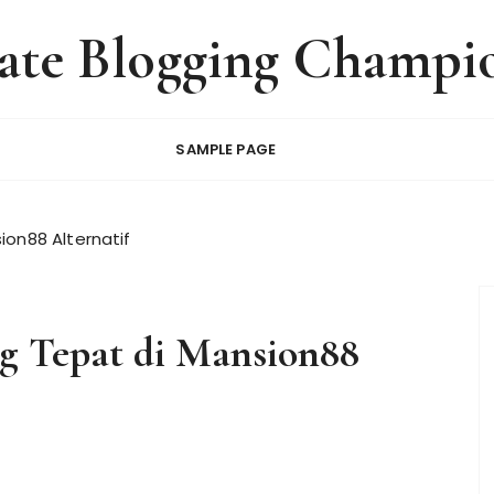
ate Blogging Champi
SAMPLE PAGE
ion88 Alternatif
g Tepat di Mansion88