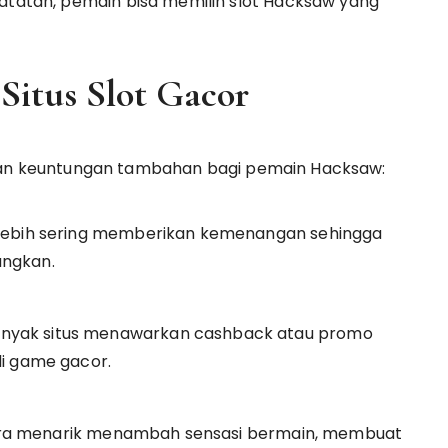
catatan, pemain bisa memilih slot Hacksaw yang
Situs Slot Gacor
 keuntungan tambahan bagi pemain Hacksaw:
 lebih sering memberikan kemenangan sehingga
ngkan.
nyak situs menawarkan cashback atau promo
i game gacor.
ara menarik menambah sensasi bermain, membuat