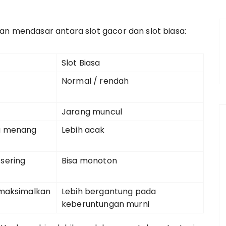
an mendasar antara slot gacor dan slot biasa:
Slot Biasa
Normal / rendah
Jarang muncul
g menang
Lebih acak
sering
Bisa monoton
emaksimalkan
Lebih bergantung pada
keberuntungan murni