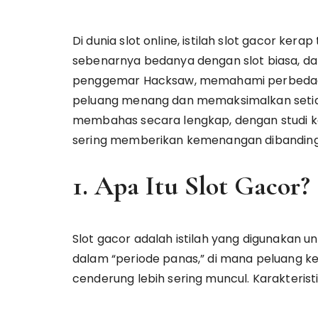
Di dunia slot online, istilah slot gacor ker
sebenarnya bedanya dengan slot biasa, d
penggemar Hacksaw, memahami perbedaan 
peluang menang dan memaksimalkan setia
membahas secara lengkap, dengan studi ka
sering memberikan kemenangan dibandingk
1.
Apa Itu Slot Gacor?
Slot gacor adalah istilah yang digunakan u
dalam “periode panas,” di mana peluang k
cenderung lebih sering muncul. Karakteristi