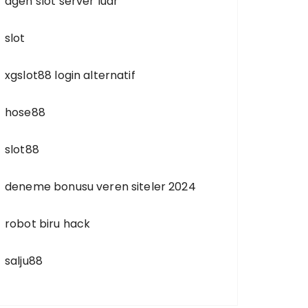
agen slot server luar
slot
xgslot88 login alternatif
hose88
slot88
deneme bonusu veren siteler 2024
robot biru hack
salju88