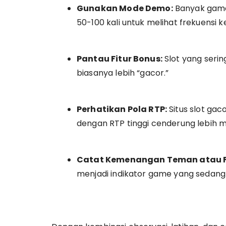
Gunakan Mode Demo:
Banyak game
50-100 kali untuk melihat frekuensi
Pantau Fitur Bonus:
Slot yang serin
biasanya lebih “gacor.”
Perhatikan Pola RTP:
Situs slot ga
dengan RTP tinggi cenderung lebih 
Catat Kemenangan Teman atau 
menjadi indikator game yang sedang