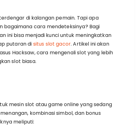
ap terdengar di kalangan pemain. Tapi apa
an bagaimana cara mendeteksinya? Bagi
ini bisa menjadi kunci untuk meningkatkan
p putaran di
situs slot gacor
. Artikel ini akan
sus Hacksaw, cara mengenali slot yang lebih
an slot biasa.
ntuk mesin slot atau game online yang sedang
emenangan, kombinasi simbol, dan bonus
knya meliputi: