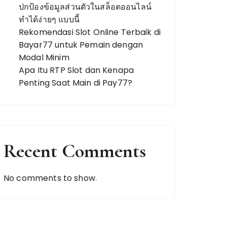
ปกป้องข้อมูลส่วนตัวในสล็อตออนไลน์
ทำได้ง่ายๆ แบบนี้
Rekomendasi Slot Online Terbaik di
Bayar77 untuk Pemain dengan
Modal Minim
Apa Itu RTP Slot dan Kenapa
Penting Saat Main di Pay77?
Recent Comments
No comments to show.