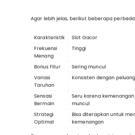
Agar lebih jelas, berikut beberapa perbeda
Karakteristik
Slot Gacor
Frekuensi
Tinggi
Menang
Bonus Fitur
Sering muncul
Variasi
Konsisten dengan peluan
Taruhan
Sensasi
Seru karena kemenangan 
Bermain
muncul
Strategi
Bisa diterapkan untuk m
Optimal
kemenangan