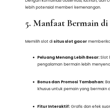
Dengan kombinasi observasi, latihan, dan 
lebih potensial memberi kemenangan.
5.
Manfaat Bermain di 
Memilih slot di
situs slot gacor
memberikan
Peluang Menang Lebih Besar:
Slot
pengalaman bermain lebih menyena
Bonus dan Promosi Tambahan:
Ba
khusus untuk pemain yang bermain d
Fitur Interaktif:
Grafis dan efek su