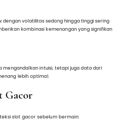
engan volatilitas sedang hingga tinggi sering
erikan kombinasi kemenangan yang signifikan
mengandalkan intuisi, tetapi juga data dari
enang lebih optimal.
t Gacor
teksi slot gacor sebelum bermain: