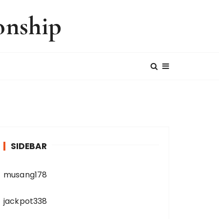
onship
SIDEBAR
musang178
jackpot338