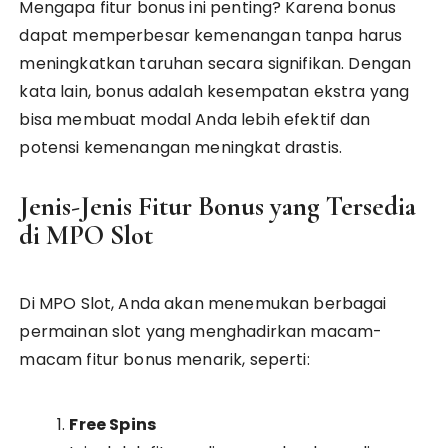
Mengapa fitur bonus ini penting? Karena bonus
dapat memperbesar kemenangan tanpa harus
meningkatkan taruhan secara signifikan. Dengan
kata lain, bonus adalah kesempatan ekstra yang
bisa membuat modal Anda lebih efektif dan
potensi kemenangan meningkat drastis.
Jenis-Jenis Fitur Bonus yang Tersedia
di MPO Slot
Di MPO Slot, Anda akan menemukan berbagai
permainan slot yang menghadirkan macam-
macam fitur bonus menarik, seperti:
Free Spins