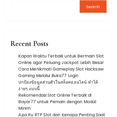
Search
Recent Posts
Kapan Waktu Terbaik untuk Bermain Slot
Online agar Peluang Jackpot Lebih Besar
Cara Menikmati Gameplay Slot Hacksaw
Gaming Melalui Buka77 Login
ปกป้องข้อมูลส่วนตัวในสล็อตออนไลน์ ทำได้
ง่ายๆ แบบนี้
Rekomendasi Slot Online Terbaik di
Bayar77 untuk Pemain dengan Modal
Minim
Apa Itu RTP Slot dan Kenapa Penting Saat