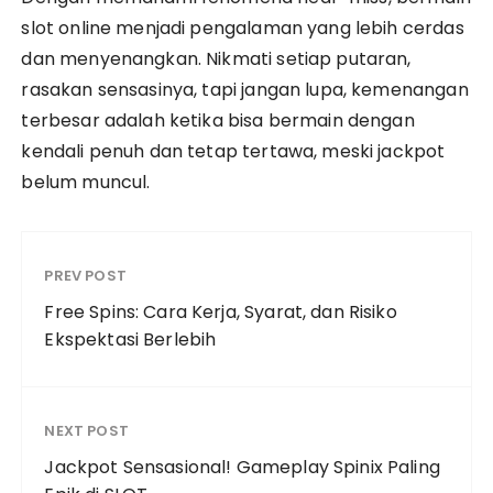
slot online menjadi pengalaman yang lebih cerdas
dan menyenangkan. Nikmati setiap putaran,
rasakan sensasinya, tapi jangan lupa, kemenangan
terbesar adalah ketika bisa bermain dengan
kendali penuh dan tetap tertawa, meski jackpot
belum muncul.
PREV POST
Free Spins: Cara Kerja, Syarat, dan Risiko
Ekspektasi Berlebih
NEXT POST
Jackpot Sensasional! Gameplay Spinix Paling