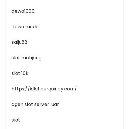
dewa1000
dewa muda
salju88
slot mahjong
slot 10k
https://idlehourquincy.com/
agen slot server luar
slot