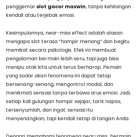
penggemar
slot gacor maxwin
, tanpa kehilangan
kendali atau terjebak emosi.
Kesimpulannya, near-miss effect adalah alasan
mengapa slot terasa “hampir menang” dan begitu
memikat secara psikologis. Efek ini membuat
pengalaman bermain lebih seru, tapi juga bisa
menipu otak kita untuk terus berharap. Pemain
yang sadar akan fenomena ini dapat tetap
bersenang-senang, mengontrol modal, dan
menikmati sensasi tanpa terbawa arus emosi. Jadi,
setiap kali gulungan hampir sejajar, tarik napas,
tersenyumlah, dan ingat: sensasi itu
menyenangkan, tapi kendali tetap di tangan Anda.
Dengan memahami fenomena near-miss, bermain