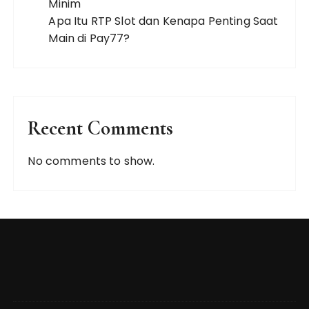
Minim
Apa Itu RTP Slot dan Kenapa Penting Saat
Main di Pay77?
Recent Comments
No comments to show.