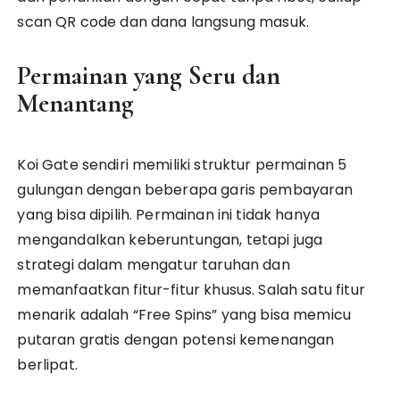
scan QR code dan dana langsung masuk.
Permainan yang Seru dan
Menantang
Koi Gate sendiri memiliki struktur permainan 5
gulungan dengan beberapa garis pembayaran
yang bisa dipilih. Permainan ini tidak hanya
mengandalkan keberuntungan, tetapi juga
strategi dalam mengatur taruhan dan
memanfaatkan fitur-fitur khusus. Salah satu fitur
menarik adalah “Free Spins” yang bisa memicu
putaran gratis dengan potensi kemenangan
berlipat.