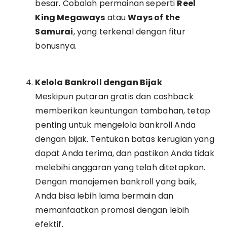
besar. Cobalah permainan seperti
Reel
King Megaways
atau
Ways of the
Samurai
, yang terkenal dengan fitur
bonusnya.
Kelola Bankroll dengan Bijak
Meskipun putaran gratis dan cashback
memberikan keuntungan tambahan, tetap
penting untuk mengelola bankroll Anda
dengan bijak. Tentukan batas kerugian yang
dapat Anda terima, dan pastikan Anda tidak
melebihi anggaran yang telah ditetapkan.
Dengan manajemen bankroll yang baik,
Anda bisa lebih lama bermain dan
memanfaatkan promosi dengan lebih
efektif.