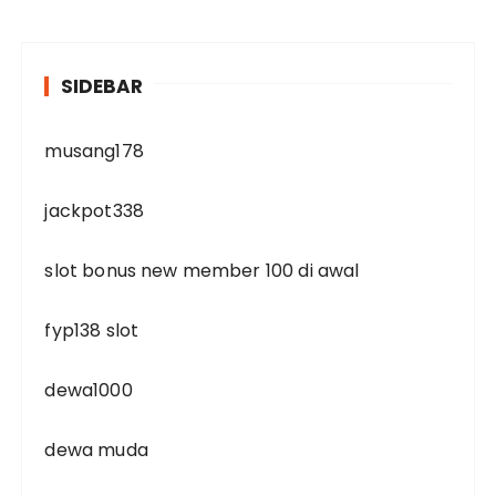
SIDEBAR
musang178
jackpot338
slot bonus new member 100 di awal
fyp138 slot
dewa1000
dewa muda