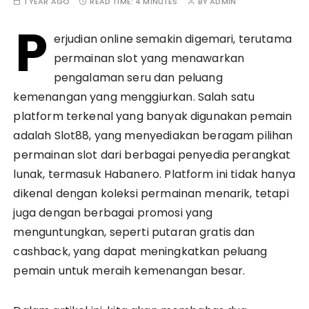
1 YEAR AGO
READ TIME:
4 MINUTES
BY
ADMIN
P
erjudian online semakin digemari, terutama
permainan slot yang menawarkan
pengalaman seru dan peluang
kemenangan yang menggiurkan. Salah satu
platform terkenal yang banyak digunakan pemain
adalah Slot88, yang menyediakan beragam pilihan
permainan slot dari berbagai penyedia perangkat
lunak, termasuk Habanero. Platform ini tidak hanya
dikenal dengan koleksi permainan menarik, tetapi
juga dengan berbagai promosi yang
menguntungkan, seperti putaran gratis dan
cashback, yang dapat meningkatkan peluang
pemain untuk meraih kemenangan besar.