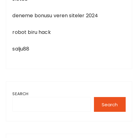
deneme bonusu veren siteler 2024
robot biru hack
salju88
SEARCH
Search