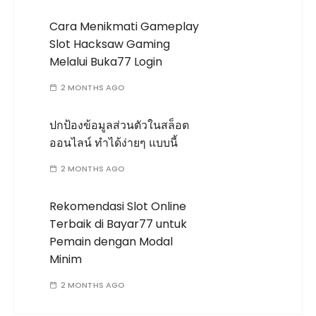
Cara Menikmati Gameplay
Slot Hacksaw Gaming
Melalui Buka77 Login
2 MONTHS AGO
ปกป้องข้อมูลส่วนตัวในสล็อต
ออนไลน์ ทำได้ง่ายๆ แบบนี้
2 MONTHS AGO
Rekomendasi Slot Online
Terbaik di Bayar77 untuk
Pemain dengan Modal
Minim
2 MONTHS AGO