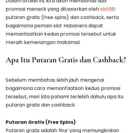
Dalam artikel ini, kita akan membahas dua
promosi menarik yang ditawarkan oleh
slot88
:
putaran gratis (free spins) dan cashback, serta
bagaimana pemain slot Habanero dapat
memanfaatkan kedua promosi tersebut untuk
meraih kemenangan maksimal.
Apa Itu Putaran Gratis dan Cashback?
Sebelum membahas lebih jauh mengenai
bagaimana cara memanfaatkan kedua promosi
tersebut, mari kita pahami terlebih dahulu apa itu
putaran gratis dan cashback.
Putaran Gratis (Free Spins)
Putaran gratis adalah fitur yang memungkinkan