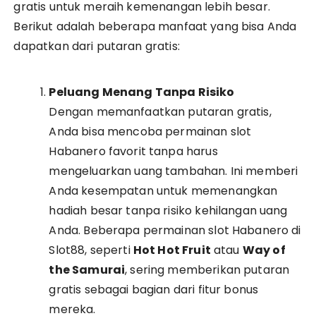
gratis untuk meraih kemenangan lebih besar.
Berikut adalah beberapa manfaat yang bisa Anda
dapatkan dari putaran gratis:
Peluang Menang Tanpa Risiko
Dengan memanfaatkan putaran gratis,
Anda bisa mencoba permainan slot
Habanero favorit tanpa harus
mengeluarkan uang tambahan. Ini memberi
Anda kesempatan untuk memenangkan
hadiah besar tanpa risiko kehilangan uang
Anda. Beberapa permainan slot Habanero di
Slot88, seperti
Hot Hot Fruit
atau
Way of
the Samurai
, sering memberikan putaran
gratis sebagai bagian dari fitur bonus
mereka.