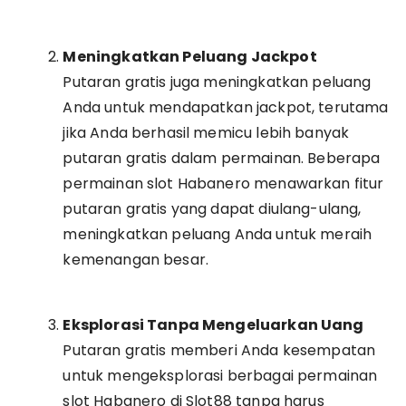
Meningkatkan Peluang Jackpot
Putaran gratis juga meningkatkan peluang
Anda untuk mendapatkan jackpot, terutama
jika Anda berhasil memicu lebih banyak
putaran gratis dalam permainan. Beberapa
permainan slot Habanero menawarkan fitur
putaran gratis yang dapat diulang-ulang,
meningkatkan peluang Anda untuk meraih
kemenangan besar.
Eksplorasi Tanpa Mengeluarkan Uang
Putaran gratis memberi Anda kesempatan
untuk mengeksplorasi berbagai permainan
slot Habanero di Slot88 tanpa harus