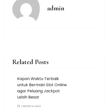
admin
Related Posts
Kapan Waktu Terbaik
untuk Bermain Slot Online
agar Peluang Jackpot
Lebih Besar
1 MONTH AGO