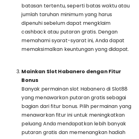
batasan tertentu, seperti batas waktu atau
jumlah taruhan minimum yang harus
dipenuhi sebelum dapat mengklaim
cashback atau putaran gratis. Dengan
memahami syarat-syarat ini, Anda dapat
memaksimalkan keuntungan yang didapat.
Mainkan Slot Habanero dengan Fitur
Bonus
Banyak permainan slot Habanero di Slot88
yang menawarkan putaran gratis sebagai
bagian dari fitur bonus. Pilih permainan yang
menawarkan fitur ini untuk meningkatkan
peluang Anda mendapatkan lebih banyak
putaran gratis dan memenangkan hadiah