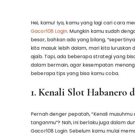
Hei, kamu! Iya, kamu yang lagi cari cara m
Gacor108 Login
. Mungkin kamu sudah deng
besar, bahkan ada yang bilang, “sepertinya
kita masuk lebih dalam, mari kita luruskan 
ajaib. Tapi, ada beberapa strategi yang b
dalam bermain, agar kesempatan menang be
beberapa tips yang bisa kamu coba.
1.
Kenali Slot Habanero 
Pernah denger pepatah, “Kenali musuhmu d
tanganmu”? Nah, ini berlaku juga dalam dun
Gacor108 Login. Sebelum kamu mulai mem