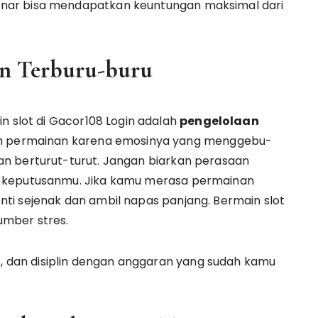
nar bisa mendapatkan keuntungan maksimal dari
an Terburu-buru
n slot di Gacor108 Login adalah
pengelolaan
lam permainan karena emosinya yang menggebu-
n berturut-turut. Jangan biarkan perasaan
i keputusanmu. Jika kamu merasa permainan
ti sejenak dan ambil napas panjang. Bermain slot
mber stres.
us, dan disiplin dengan anggaran yang sudah kamu