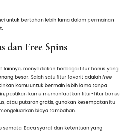
nci untuk bertahan lebih lama dalam permainan
t.
s dan Free Spins
t lainnya, menyediakan berbagai fitur bonus yang
ng besar. Salah satu fitur favorit adalah
free
gkinkan kamu untuk bermain lebih lama tanpa
n, pastikan kamu memanfaatkan fitur-fitur bonus
nus, atau putaran gratis, gunakan kesempatan itu
mengeluarkan biaya tambahan.
s semata. Baca syarat dan ketentuan yang