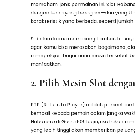
memahami jenis permainan ini. Slot Haba
dengan tema yang beragam—dari yang klas
karakteristik yang berbeda, seperti jumlah p
Sebelum kamu memasang taruhan besar, c
agar kamu bisa merasakan bagaimana jalan
mempelajari bagaimana mesin tersebut b
manfaatkan.
2.
Pilih Mesin Slot deng
RTP (Return to Player) adalah persentase 
kembali kepada pemain dalam jangka waktu
Habanero di Gacor108 Login, usahakan memi
yang lebih tinggi akan memberikan peluan