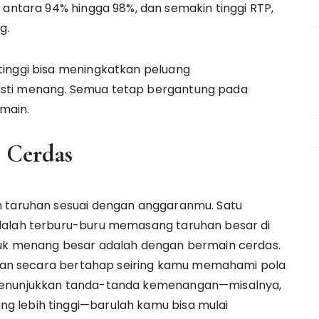
 antara 94% hingga 98%, dan semakin tinggi RTP,
g.
tinggi bisa meningkatkan peluang
asti menang. Semua tetap bergantung pada
main.
 Cerdas
n taruhan sesuai dengan anggaranmu. Satu
dalah terburu-buru memasang taruhan besar di
tuk menang besar adalah dengan bermain cerdas.
atkan secara bertahap seiring kamu memahami pola
 menunjukkan tanda-tanda kemenangan—misalnya,
g lebih tinggi—barulah kamu bisa mulai