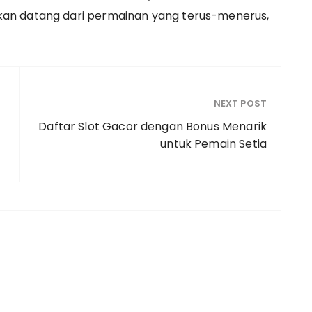
an datang dari permainan yang terus-menerus,
NEXT POST
Daftar Slot Gacor dengan Bonus Menarik
untuk Pemain Setia