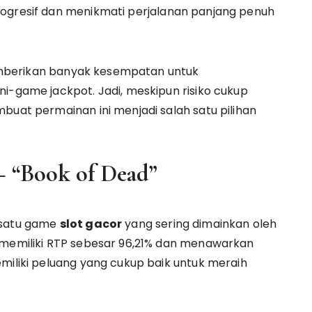
rogresif dan menikmati perjalanan panjang penuh
berikan banyak kesempatan untuk
ni-game jackpot. Jadi, meskipun risiko cukup
buat permainan ini menjadi salah satu pilihan
– “Book of Dead”
h satu game
slot gacor
yang sering dimainkan oleh
i memiliki RTP sebesar 96,21% dan menawarkan
emiliki peluang yang cukup baik untuk meraih