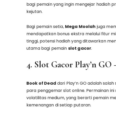
bagi pemain yang ingin mengejar hadiah p
kejutan.
Bagi pemain setia,
Mega Moolah
juga mem
mendapatkan bonus ekstra melalui fitur mi
tinggi, potensi hadiah yang ditawarkan mem
utama bagi pemain
slot gacor
.
4.
Slot Gacor Play’n GO 
Book of Dead
dari Play’n GO adalah sala
para penggemar slot online. Permainan in
volatilitas medium, yang berarti pemain m
kemenangan di setiap putaran.