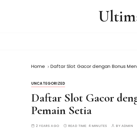
S
Ultim
k
i
p
t
o
c
o
n
Home
Daftar Slot Gacor dengan Bonus Mena
t
e
UNCATEGORIZED
n
Daftar Slot Gacor de
t
Pemain Setia
2 YEARS AGO
READ TIME:
4 MINUTES
BY
ADMIN