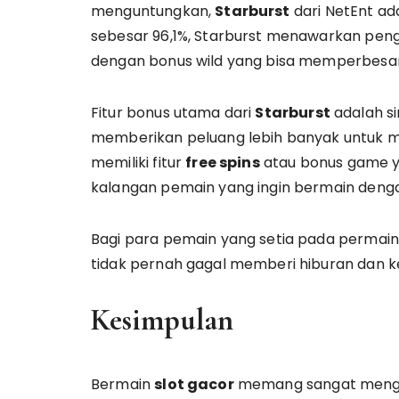
menguntungkan,
Starburst
dari NetEnt ad
sebesar 96,1%, Starburst menawarkan pen
dengan bonus wild yang bisa memperbesa
Fitur bonus utama dari
Starburst
adalah si
memberikan peluang lebih banyak untuk 
memiliki fitur
free spins
atau bonus game y
kalangan pemain yang ingin bermain deng
Bagi para pemain yang setia pada permai
tidak pernah gagal memberi hiburan dan 
Kesimpulan
Bermain
slot gacor
memang sangat mengas