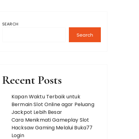
SEARCH
Search
Recent Posts
Kapan Waktu Terbaik untuk
Bermain Slot Online agar Peluang
Jackpot Lebih Besar
Cara Menikmati Gameplay Slot
Hacksaw Gaming Melalui Buka77
Login