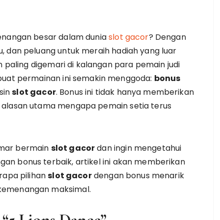
menangan besar dalam dunia
slot gacor
? Dengan
, dan peluang untuk meraih hadiah yang luar
n paling digemari di kalangan para pemain judi
mbuat permainan ini semakin menggoda:
bonus
sin
slot gacor
. Bonus ini tidak hanya memberikan
i alasan utama mengapa pemain setia terus
emar bermain
slot gacor
dan ingin mengetahui
an bonus terbaik, artikel ini akan memberikan
rapa pilihan
slot gacor
dengan bonus menarik
 kemenangan maksimal.