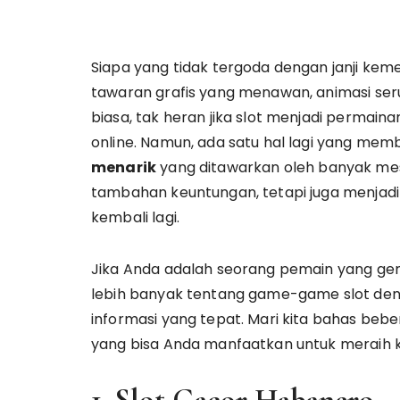
Siapa yang tidak tergoda dengan janji ke
tawaran grafis yang menawan, animasi seru
biasa, tak heran jika slot menjadi permaina
online. Namun, ada satu hal lagi yang me
menarik
yang ditawarkan oleh banyak me
tambahan keuntungan, tetapi juga menjad
kembali lagi.
Jika Anda adalah seorang pemain yang g
lebih banyak tentang game-game slot deng
informasi yang tepat. Mari kita bahas bebe
yang bisa Anda manfaatkan untuk meraih