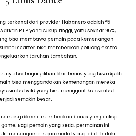
“5 Lions Dance”
ng terkenal dari provider Habanero adalah “5
warkan RTP yang cukup tinggi, yaitu sekitar 96%,
us yang bisa membawa pemain pada kemenangan
 simbol scatter bisa memberikan peluang ekstra
ngeluarkan taruhan tambahan.
anya berbagai pilihan fitur bonus yang bisa dipilih
 pemain bisa menggandakan kemenangan mereka
anya simbol wild yang bisa menggantikan simbol
njadi semakin besar.
 memang dikenal memberikan bonus yang cukup
game. Bagi pemain yang setia, permainan ini
h kemenangan dengan modal yang tidak terlalu