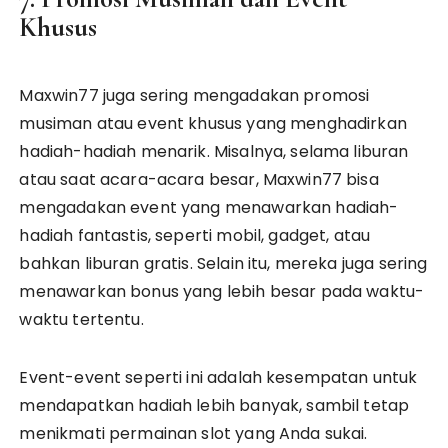
Khusus
Maxwin77 juga sering mengadakan promosi
musiman atau event khusus yang menghadirkan
hadiah-hadiah menarik. Misalnya, selama liburan
atau saat acara-acara besar, Maxwin77 bisa
mengadakan event yang menawarkan hadiah-
hadiah fantastis, seperti mobil, gadget, atau
bahkan liburan gratis. Selain itu, mereka juga sering
menawarkan bonus yang lebih besar pada waktu-
waktu tertentu.
Event-event seperti ini adalah kesempatan untuk
mendapatkan hadiah lebih banyak, sambil tetap
menikmati permainan slot yang Anda sukai.