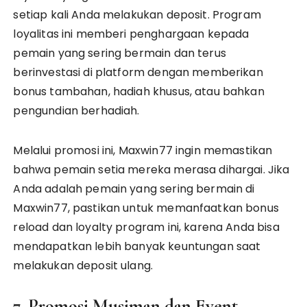
setiap kali Anda melakukan deposit. Program
loyalitas ini memberi penghargaan kepada
pemain yang sering bermain dan terus
berinvestasi di platform dengan memberikan
bonus tambahan, hadiah khusus, atau bahkan
pengundian berhadiah.
Melalui promosi ini, Maxwin77 ingin memastikan
bahwa pemain setia mereka merasa dihargai. Jika
Anda adalah pemain yang sering bermain di
Maxwin77, pastikan untuk memanfaatkan bonus
reload dan loyalty program ini, karena Anda bisa
mendapatkan lebih banyak keuntungan saat
melakukan deposit ulang.
7.
Promosi Musiman dan Event