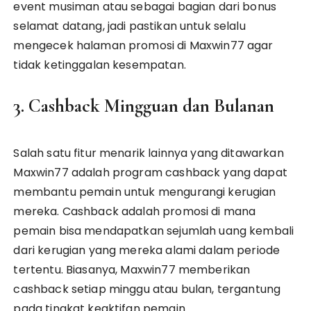
event musiman atau sebagai bagian dari bonus
selamat datang, jadi pastikan untuk selalu
mengecek halaman promosi di Maxwin77 agar
tidak ketinggalan kesempatan.
3.
Cashback Mingguan dan Bulanan
Salah satu fitur menarik lainnya yang ditawarkan
Maxwin77 adalah program cashback yang dapat
membantu pemain untuk mengurangi kerugian
mereka. Cashback adalah promosi di mana
pemain bisa mendapatkan sejumlah uang kembali
dari kerugian yang mereka alami dalam periode
tertentu. Biasanya, Maxwin77 memberikan
cashback setiap minggu atau bulan, tergantung
pada tingkat keaktifan pemain.