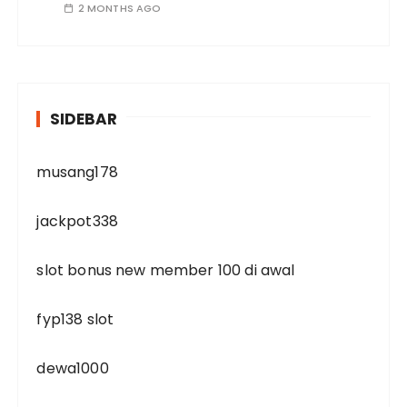
2 MONTHS AGO
SIDEBAR
musang178
jackpot338
slot bonus new member 100 di awal
fyp138 slot
dewa1000